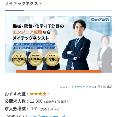
メイテックネクスト
口コミ：
メイテックネクスト
評判を確認
おすすめ度：
★★★★・
公開求人数：
12,300
（2026年8月3日現在）
求人数増減：
-161
（先週比↓down）
【公式サイト】
https://www.m-next.jp/