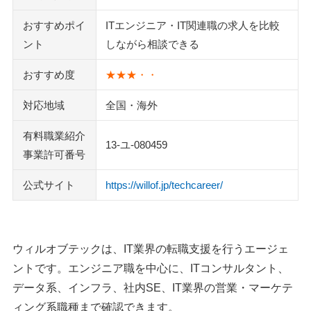
転職サイトGreen
おすすめポイ
ITエンジニア・IT関連職の求人を比較
ワークポート
ント
しながら相談できる
マイナビクリエイター
ユニゾンキャリア
おすすめ度
★★★・・
レバテックキャリア
Geekly（ギークリー）
対応地域
全国・海外
クラウドリンク
有料職業紹介
13-ユ-080459
執筆者・監修者のmotoについて
事業許可番号
公式サイト
https://willof.jp/techcareer/
ウィルオブテックは、IT業界の転職支援を行うエージェ
ントです。エンジニア職を中心に、ITコンサルタント、
データ系、インフラ、社内SE、IT業界の営業・マーケテ
ィング系職種まで確認できます。