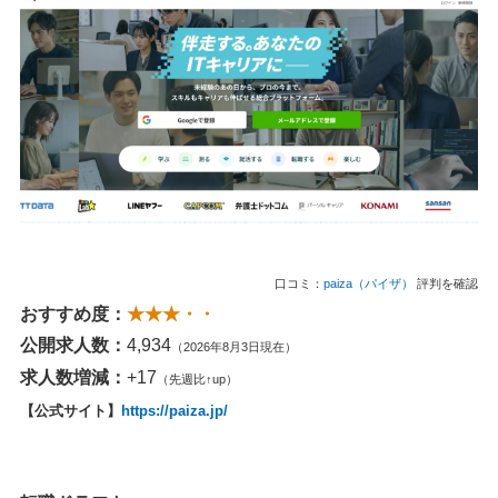
口コミ：
paiza（パイザ）
評判を確認
おすすめ度：
★★★・・
公開求人数：
4,934
（2026年8月3日現在）
求人数増減：
+17
（先週比↑up）
【公式サイト】
https://paiza.jp/