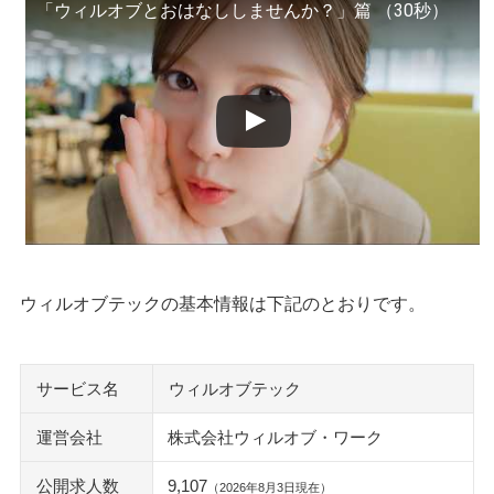
「ウィルオブとおはなししませんか？」篇 （30秒）
ウィルオブテックのよくある質問
ウィルオブテックが「やばい」と言われる理由は？
ウィルオブ・ワークや株式会社ウイルテックとは違う？
未経験でもウィルオブテックは使える？
登録から内定までの流れと期間の目安
利用料金は本当に無料？仕組みと注意点
ログイン・マイページで確認できること
連絡が多い・しつこいと感じたときの対処法
登録を断られることはある？紹介が進まないときの原因
転職エージェントを使わない方がいいケースはある？
ウィルオブテックの基本情報は下記のとおりです。
退会・紹介停止の方法と個人情報の扱い
ウィルオブテック以外の転職エージェントも並べて確認する
サービス名
ウィルオブテック
社内SE転職ナビ
paiza（パイザ）
運営会社
株式会社ウィルオブ・ワーク
転職ドラフト
メイテックネクスト
公開求人数
9,107
（2026年8月3日現在）