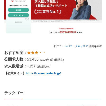
口コミ：
レバテックキャリア
評判を確認
おすすめ度：
★★★・・
公開求人数：
53,436
（2026年8月3日現在）
求人数増減：
+157
（先週比↑up）
【公式サイト】
https://career.levtech.jp/
テックゴー