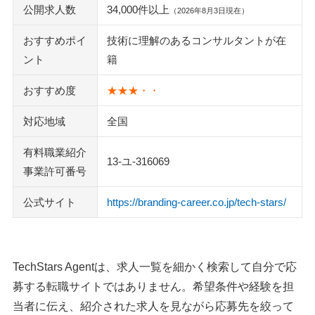
TechStars Agentと合わせて検討したい転職サービス
公開求人数
34,000件以上
（2026年8月3日現在）
Geekly（ギークリー）
おすすめポイ
技術に理解のあるコンサルタントが在
転職サイトGreen
ント
籍
レバテックキャリア
テックゴー
おすすめ度
★★★・・
キッカケエージェント
社内SE転職ナビ
対応地域
全国
ウィルオブテック
有料職業紹介
paiza（パイザ）
13-ユ-316069
事業許可番号
マイナビクリエイター
Forkwell（フォークウェル）
公式サイト
https://branding-career.co.jp/tech-stars/
マイナビITエージェント
執筆者・監修者のmotoについて
TechStars Agentは、求人一覧を細かく検索して自分で応
募する転職サイトではありません。希望条件や経験を担
当者に伝え、紹介された求人を見ながら応募先を絞って