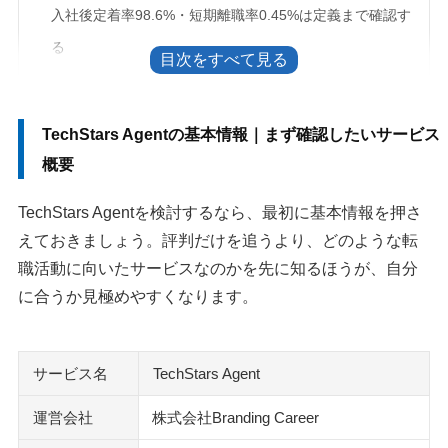
入社後定着率98.6%・短期離職率0.45%は定義まで確認す
る
TechStars Agentが向いている人・別サービスも見たい人
未経験や地方在住の方は紹介条件を先に確認する
TechStars Agentの基本情報｜まず確認したいサービス
併用するなら2～3社に絞ると比較に集中できる
概要
TechStars Agentの登録後の流れ｜面談前に決めたい3条件
TechStars Agentを検討するなら、最初に基本情報を押さ
TechStars Agentのよくある質問
えておきましょう。評判だけを追うより、どのような転
運営会社のBranding Careerは信頼できる？
職活動に向いたサービスなのかを先に知るほうが、自分
TechStars Agentは本当に無料？
に合うか見極めやすくなります。
魚島 悠さんなど担当者名で検索したときは何を見る？
TechStars AgentのメールやSMSが届いたらどう確認す
サービス名
TechStars Agent
る？
退会したいときはどうすればいい？
運営会社
株式会社Branding Career