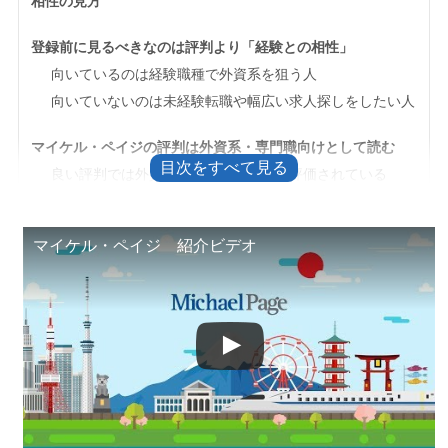
相性の見方
登録前に見るべきなのは評判より「経験との相性」
向いているのは経験職種で外資系を狙う人
向いていないのは未経験転職や幅広い求人探しをしたい人
マイケル・ペイジの評判は外資系・専門職向けとして読む
良い評判では外資系求人と職種理解が評価されている
悪い評判では求人数や連絡対応への不満が出ている
マイケル・ペイジ 紹介ビデオ
マイケル・ペイジの基本情報と扱う求人
英語力と年収は数字だけでなく仕事内容まで見る
英語力はTOEICの点数だけで決まらない
年収は総額だけでなく働き方も確認する
派遣や契約社員は正社員とは別の条件確認が必要
登録後の不安は順番に確認すれば落ち着いて対処できる
登録後に連絡が来ないときの確認先