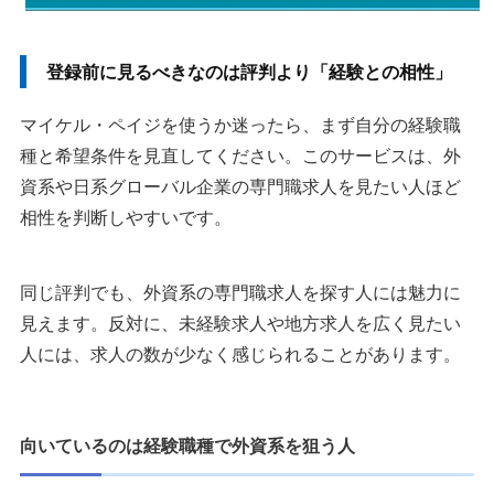
ショートメールやヘッドハンティング連絡は送信元を見る
利用料や紹介料を求められたら返信しない
登録前に見るべきなのは評判より「経験との相性」
担当コンサルタントと合わないときは条件を伝え直す
マイケル・ペイジを使うか迷ったら、まず自分の経験職
他の転職サービスと併用して求人の違いを見る
種と希望条件を見直してください。このサービスは、外
資系や日系グローバル企業の専門職求人を見たい人ほど
マイケル・ペイジの評判から登録すべきか判断する
相性を判断しやすいです。
マイケル・ペイジ以外で比較したい転職サービス
Morgan McKinley（モーガン・マッキンリー）
同じ評判でも、外資系の専門職求人を探す人には魅力に
ランスタッド
見えます。反対に、未経験求人や地方求人を広く見たい
ロバート・ウォルターズ
人には、求人の数が少なく感じられることがあります。
アデプト
Samurai Job
ヘイズジャパン
向いているのは経験職種で外資系を狙う人
Apex（エイペックス）
ISSコンサルティング