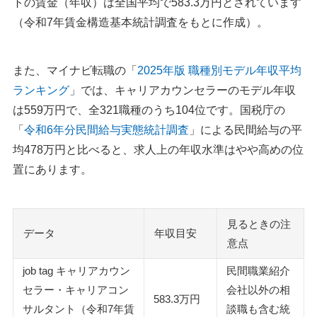
トの賃金（年収）は全国平均で583.3万円とされています
（令和7年賃金構造基本統計調査をもとに作成）。
また、マイナビ転職の「
2025年版 職種別モデル年収平均
ランキング
」では、キャリアカウンセラーのモデル年収
は559万円で、全321職種のうち104位です。国税庁の
「
令和6年分民間給与実態統計調査
」による民間給与の平
均478万円と比べると、求人上の年収水準はやや高めの位
置にあります。
見るときの注
データ
年収目安
意点
job tag キャリアカウン
民間職業紹介
セラー・キャリアコン
会社以外の相
583.3万円
サルタント（令和7年賃
談職も含む統