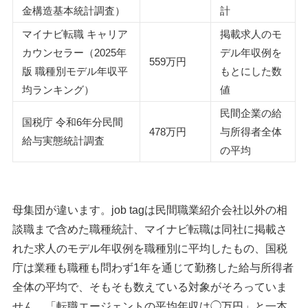
金構造基本統計調査）
計
マイナビ転職 キャリア
掲載求人のモ
カウンセラー（2025年
デル年収例を
559万円
版 職種別モデル年収平
もとにした数
均ランキング）
値
民間企業の給
国税庁 令和6年分民間
478万円
与所得者全体
給与実態統計調査
の平均
母集団が違います。job tagは民間職業紹介会社以外の相
談職まで含めた職種統計、マイナビ転職は同社に掲載さ
れた求人のモデル年収例を職種別に平均したもの、国税
庁は業種も職種も問わず1年を通じて勤務した給与所得者
全体の平均で、そもそも数えている対象がそろっていま
せん。「転職エージェントの平均年収は◯万円」と一本