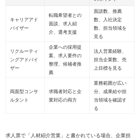
求職者と企業の間で調整が多い
夜や土日に面談が入ることがある
面談数、推薦
転職希望者との
成果目標がある
キャリアアド
数、入社決定
面談、求人紹
バイザー
数、担当領域を
介、選考支援
転職エージェントを使う側の年収の疑問に答える
見る
転職エージェントに現年収を聞かれるのはなぜ？
企業への採用提
年収交渉のタイミングは労働条件通知の前
リクルーティ
法人営業経験、
案、求人要件の
転職エージェントを使うだけで年収が下がるわけではない
ングアドバイ
担当企業数、売
整理、候補者推
「年収が嘘」に見えるのは4つの数字が別物だから
ザー
上目標を見る
薦
転職エージェントでキャリアアドバイザーとして働くために
業務範囲が広い
転職エージェントと転職サイトの両方で探す
両面型コンサ
求職者対応と企
分、成果給や担
採用ページから直接応募する
ルタント
業対応の両方
当領域を確認す
る
人材業界への転職におすすめの転職エージェント5選
1：リクルートエージェント
2：doda
求人票で「人材紹介営業」と書かれている場合、企業担
3：マイナビ転職エージェント