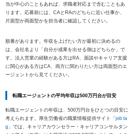
当が中心のこともあれば、求職者対応まで含むこともあ
4：JACリクルートメント
ります。応募前には、CAとRAのどちらに近い仕事か、
5：パソナキャリア
片面型か両面型かを担当者に確認してください。
転職エージェント年収まとめ
順番があります。年収を上げたい方が最初に決めるの
執筆者・監修者のmotoについて
は、会社名より「自分が成果を出せる側はどちらか」で
す。法人営業の経験がある方はRA、面談やキャリア支援
に関心がある方はCA、両方に関わりたい方は両面型のエ
ージェントから見てください。
転職エージェントの平均年収は500万円台が目安
転職エージェントの年収は、500万円台をひとつの目安に
考えられます。厚生労働省の職業情報提供サイト「
job ta
g
」では、キャリアカウンセラー・キャリアコンサルタン