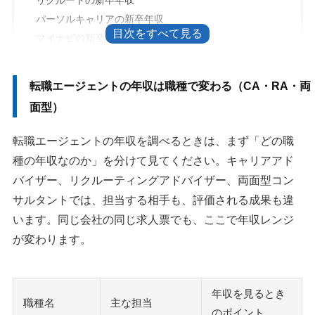
パーソルキャリアの新卒年収
マイナビの新卒年収
転職エージェントの中途年収
転職エージェントの年収は職種で変わる（CA・RA・両
リクルートエージェントのキャリアアドバイザー年収
面型）
パーソルキャリアのキャリアアドバイザー・RA年収
マイナビのキャリアアドバイザー・営業職年収
転職エージェントの年収を調べるときは、まず「どの職
転職エージェントの年収比較で見るべきポイント
種の年収なのか」を分けて見てください。キャリアアド
賞与は支給月と算定期間まで見る
バイザー、リクルーティングアドバイザー、両面型コン
インセンティブは支給条件と返金規定まで確認する
サルタントでは、担当する相手も、評価される成果も違
います。同じ会社の同じ求人票でも、ここで年収レンジ
転職エージェントの年収が高い理由
が変わります。
企業から成功報酬を受け取る仕組みだから
営業力と専門性が評価される仕事だから
年収を見るとき
転職エージェントの仕事はきつい？年収だけで判断しない
職種名
主な担当
のポイント