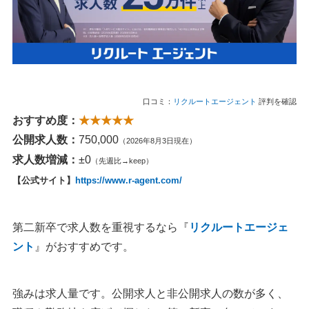
第二新卒向け転職サイトの活用方法
1. 複数の転職サイトを役割別に使う
2. 履歴書や職務経歴書を添削してもらう
3. スカウトメールで市場感を確認する
4. 譲れない条件を3つまでに絞る
口コミ：
リクルートエージェント
評判を確認
5. 内定前に働き方と教育体制を確認する
おすすめ度：
★★★★★
第二新卒の転職でよくある質問
公開求人数：
750,000
（2026年8月3日現在）
Q：第二新卒におすすめの転職サイトはどこですか？
求人数増減：
±0
（先週比→keep）
Q：第二新卒はどこで求人を探せばいいですか？
【公式サイト】
https://www.r-agent.com/
Q：第二新卒はいつまでですか？
Q：第二新卒は何年目で転職するのがいいですか？
第二新卒で求人数を重視するなら『
リクルートエージェ
Q：新卒1～2年目でも転職できますか？
ント
』がおすすめです。
Q：新卒2年目におすすめの転職サイトはどこですか？
Q：第二新卒で転職するなら何月がいいですか？
Q：第二新卒の転職は厳しいですか？
強みは求人量です。公開求人と非公開求人の数が多く、
Q：第二新卒で転職すると人生終了と言われるのは本当で