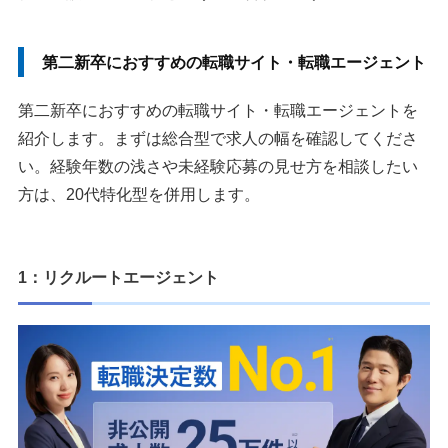
第二新卒とは？いつまでを指す？
第二新卒は何年目が有利？いつ動くべきか
第二新卒におすすめの転職サイト・転職エージェント
第二新卒の転職で企業に見られるポイント
第二新卒におすすめの転職サイト・転職エージェントを
1. 未経験でも業界や職種を変えられるか
紹介します。まずは総合型で求人の幅を確認してくださ
2. 早期離職の理由を説明できるか
い。経験年数の浅さや未経験応募の見せ方を相談したい
3. 年収アップや大手転職を狙う条件があるか
方は、20代特化型を併用します。
4. 第二新卒はやめとけと言われる理由
5. 大手企業は第二新卒をどう採用しているか
1：リクルートエージェント
転職サイトを利用する流れ
1. 自己分析をする
2. 転職サイトに登録する
3. 応募書類を作成する
4. 求人に応募する
5. 面接・内定