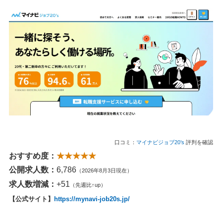
口コミ：
マイナビジョブ20’s
評判を確認
おすすめ度：
★★★★★
公開求人数：
6,786
（2026年8月3日現在）
求人数増減：
+51
（先週比↑up）
【公式サイト】
https://mynavi-job20s.jp/