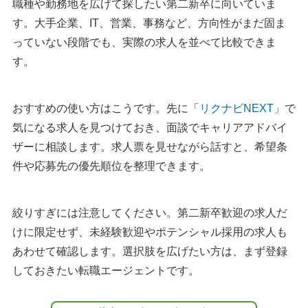
職種や勤務地を広げて探したい第二新卒に向いていま
すか？
す。大手企業、IT、営業、事務など、方向性がまだ固ま
Q：知恵袋やSNSの口コミは、どこまで参考にしていいで
っていない段階でも、実際の求人を並べて比較できま
すか？
す。
Q：第二新卒の転職成功率はどのくらいですか？
Q：第二新卒で資格やスキルがなくても転職できますか？
おすすめの使い方はこうです。先に「
リクナビNEXT
」で
Q：第二新卒におすすめの職種・業界はありますか？
気になる求人を見つけておき、面談でキャリアアドバイ
Q：第二新卒でも大手企業に転職できますか？
ザーに相談します。求人票を見せながら話すと、希望条
Q：第二新卒におすすめの転職アプリはありますか？
件や応募先の優先順位を整理できます。
Q：転職エージェントを使わない転職はできますか？
Q：転職サイトを使ってもうまくいかないときはどうした
らいいですか？
絞りすぎには注意してください。第二新卒歓迎の求人だ
けに限定せず、未経験歓迎やポテンシャル採用の求人も
第二新卒おすすめ転職サイト一覧
あわせて確認します。選択肢を広げたい方は、まず登録
しておきたい転職エージェントです。
まとめ
執筆者・監修者のmotoについて