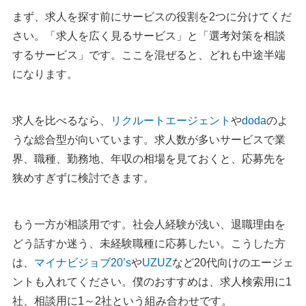
2：キャリアスタート
まず、求人を探す前にサービスの役割を2つに分けてくだ
3：JAIC（ジェイック）
さい。「求人を広く見るサービス」と「選考対策を相談
するサービス」です。ここを混ぜると、どれも中途半端
第二新卒の女性におすすめの転職サイト
になります。
1：マイナビ転職 女性のおしごと
2：type女性の転職エージェント
求人を比べるなら、
リクルートエージェント
や
doda
のよ
【職種別】第二新卒におすすめの転職サイト
うな総合型が向いています。求人数が多いサービスで業
1. 事務職におすすめの転職サイト
界、職種、勤務地、年収の相場を見ておくと、応募先を
2. 看護師におすすめの転職サイト
狭めすぎずに検討できます。
3. IT・エンジニアにおすすめの転職サイト
第二新卒向け転職サイトの選び方
もう一方が相談用です。社会人経験が浅い、退職理由を
1. 求人数の多い総合型を1社入れる
どう話すか迷う、未経験職種に応募したい。こうした方
2. 第二新卒に特化したサービスを併用する
は、
マイナビジョブ20’s
や
UZUZ
など20代向けのエージェ
3. 転職サイトと転職エージェントを使い分ける
ントも入れてください。僕のおすすめは、求人検索用に1
4. エージェントを使わない場合は応募経路を増やす
社、相談用に1～2社という組み合わせです。