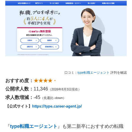
口コミ：
type転職エージェント
評判を確認
おすすめ度：
★★★★・
公開求人数：
11,346
（2026年8月3日現在）
求人数増減：
-45
（先週比↓down）
【公式サイト】
https://type.career-agent.jp/
『
type転職エージェント
』も第二新卒におすすめの転職