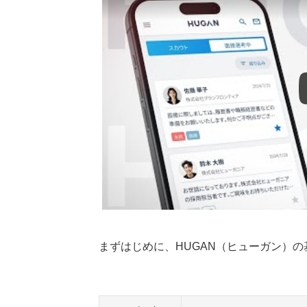
スカウトが来ないときに見直したいポ
HUGAN以外のおすすめ転職サービス
ゼロタレ
キャリアスタート
JAIC（ジェイック）
DYM就職
ハタラクティブ
Re就活エージェント
Me+転職
執筆者・監修者のmotoについて
まずはじめに、HUGAN（ヒューガン）