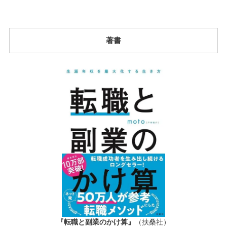
著書
『転職と副業のかけ算』
（扶桑社）