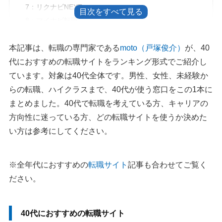
7：リクナビNEXT
8：マイナビ転職
40代男性におすすめの転職サイト
本記事は、転職の専門家である
moto（戸塚俊介）
が、40
1：doda
代におすすめの転職サイトをランキング形式でご紹介し
2：type転職エージェント
ています。対象は40代全体です。男性、女性、未経験か
3：リクルートダイレクトスカウト
らの転職、ハイクラスまで、40代が使う窓口をこの1本に
4：プロフェッショナルバンク
まとめました。40代で転職を考えている方、キャリアの
方向性に迷っている方、どの転職サイトを使うか決めた
40代女性におすすめの転職サイト
い方は参考にしてください。
1：リクルートエージェント
2：マイナビ転職エージェント（女性の転職）
3：type女性の転職エージェント
※全年代におすすめの
転職サイト
記事も合わせてご覧く
ださい。
40代未経験におすすめの転職サイト
1：FROM40
2：マイナビミドルシニア
40代におすすめの転職サイト