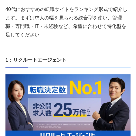
40代のハイクラスにおすすめの転職サイト
40代におすすめの転職サイトをランキング形式で紹介し
1：ビズリーチ
ます。まずは求人の幅を見られる総合型を使い、管理
2：JACリクルートメント
職・専門職・IT・未経験など、希望に合わせて特化型を
3：パソナキャリア
足してください。
4：クライス＆カンパニー
5：ミドルの転職
1：リクルートエージェント
【40代向け】職種・業種別おすすめ転職サイト
【40代】エンジニア希望におすすめの転職サイト
【40代】ITエンジニア希望におすすめの転職サイト
【40代】介護業界希望におすすめの転職サイト
【40代】営業職希望におすすめの転職サイト
40代が転職サイトと合わせて確認したい情報
1：ミイダス
2：転職会議
3：OpenWork