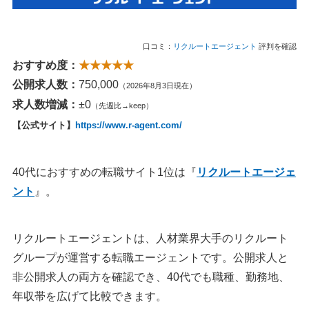
40代向け転職サイトの選び方
1. まずは大手総合型で求人の幅を見る
口コミ：
リクルートエージェント
評判を確認
2. 管理職・高年収を狙うならスカウト型も使う
おすすめ度：
★★★★★
3. 転職サイトと転職エージェントを分けて使う
公開求人数：
750,000
（2026年8月3日現在）
4. 3～5社登録して、合う1～2社に絞る
求人数増減：
±0
（先週比→keep）
5. 求人票の年齢不問だけで判断しない
【公式サイト】
https://www.r-agent.com/
40代の転職で見られるポイント
1. 実績は数字と役割で伝える
40代におすすめの転職サイト1位は『
リクルートエージェ
2. 年収は上がる場合も下がる場合もある
ント
』。
3. 未経験転職は持ち運べる経験を軸にする
4. 転職エージェントに断られたらサービスを変える
リクルートエージェントは、人材業界大手のリクルート
40代の転職サイトに関するよくある質問
グループが運営する転職エージェントです。公開求人と
Q：40代におすすめの転職サイトはどれですか？
非公開求人の両方を確認でき、40代でも職種、勤務地、
Q：リクルートエージェントとdodaはどちらがいいです
年収帯を広げて比較できます。