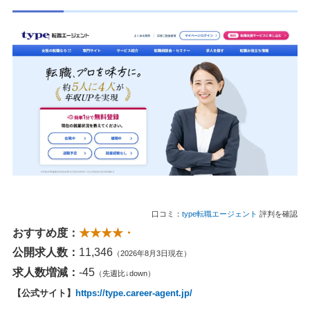
口コミ：
type転職エージェント
評判を確認
おすすめ度：
★★★★・
公開求人数：
11,346
（2026年8月3日現在）
求人数増減：
-45
（先週比↓down）
【公式サイト】
https://type.career-agent.jp/