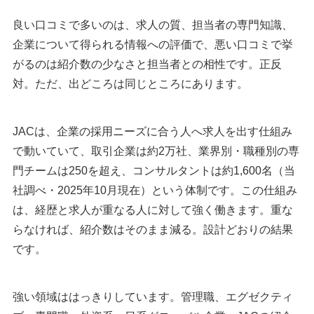
JACへの就職（採用大学・初任給・離職率・激務）を知り
良い口コミで多いのは、求人の質、担当者の専門知識、
たいときは？
企業について得られる情報への評価で、悪い口コミで挙
がるのは紹介数の少なさと担当者との相性です。正反
管理職・専門職・外資系を目指すなら、まず市場価値を確認
対。ただ、出どころは同じところにあります。
する
JAC以外の転職エージェントもあわせて比較する
JACは、企業の採用ニーズに合う人へ求人を出す仕組み
転機
で動いていて、取引企業は約2万社、業界別・職種別の専
プロフェッショナルバンク
門チームは250を超え、コンサルタントは約1,600名（当
クライス＆カンパニー
社調べ・2025年10月現在）という体制です。この仕組み
シンシアード
は、経歴と求人が重なる人に対して強く働きます。重な
ビズリーチ
らなければ、紹介数はそのまま減る。設計どおりの結果
リクルートダイレクトスカウト
です。
Izul（イズル）
マイナビスカウティング
ミドルの転職
強い領域ははっきりしています。管理職、エグゼクティ
AMBI（アンビ）