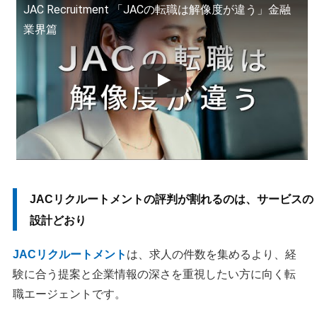
JAC Recruitment 「JACの転職は解像度が違う」金融
1. 「門前払い」が起きるのは登録の後、紹介の段階
業界篇
2. 「連絡が来ない」の正体は、経過連絡を出さない運用
3. 「最悪」「ひどい」と書かれるときに起きていること
4. 紹介が止まったときに私が見直す順番
JACリクルートメントが向いている人・向いていない人
JACとリクルートエージェントは目的で使い分ける
登録から内定までの流れと面談前の準備
JACリクルートメントに関するよくある質問
JACリクルートメントの評判が割れるのは、サービスの
転職活動が今の会社にばれる可能性はある？
設計どおり
利用に費用はかかる？無料で使える理由は？
JACリクルートメント
は、求人の件数を集めるより、経
20代・年収400万円前後でも利用できる？
験に合う提案と企業情報の深さを重視したい方に向く転
書類選考・面接の通過率はどれくらい？
JACは大手？業界では何位？世界では何位？
職エージェントです。
JACは安全に利用できる？