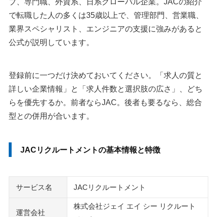
ブ、専門職、外資系、日系グローバル企業。JACの紹介
エンワールド
で転職した人の多くは35歳以上で、管理部門、営業職、
業界スペシャリスト、エンジニアの支援に強みがあると
執筆者・監修者のmotoについて
公式が説明しています。
登録前に一つだけ決めておいてください。「求人の質と
詳しい企業情報」と「求人件数と選択肢の広さ」、どち
らを優先するか。前者ならJAC。後者も要るなら、総合
型との併用が合います。
JACリクルートメントの基本情報と特徴
サービス名
JACリクルートメント
株式会社ジェイ エイ シー リクルート
運営会社