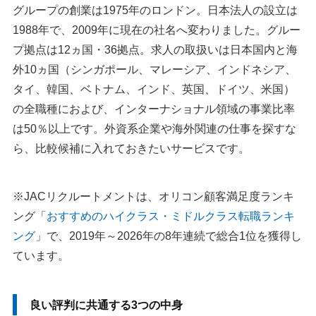
グループの創業は1975年のロンドン。日本法人の設立は
1988年で、2009年に現在の社名へ変わりました。グルー
プ拠点は12ヵ国・36拠点。求人の取扱いは日本国内と海
外10ヵ国（シンガポール、マレーシア、インドネシア、
タイ、韓国、ベトナム、インド、英国、ドイツ、米国）
の全職種におよび、インターナショナル領域の事業比率
は50％以上です。外資系企業や海外関連の仕事を探すな
ら、比較候補に入れておきたいサービスです。
※JACリクルートメントは、オリコン顧客満足度ランキ
ング「
おすすめのハイクラス・ミドルクラス転職ランキ
ング
」で、2019年～2026年の8年連続で総合1位を獲得し
ています。
良い評判に共通する3つの中身