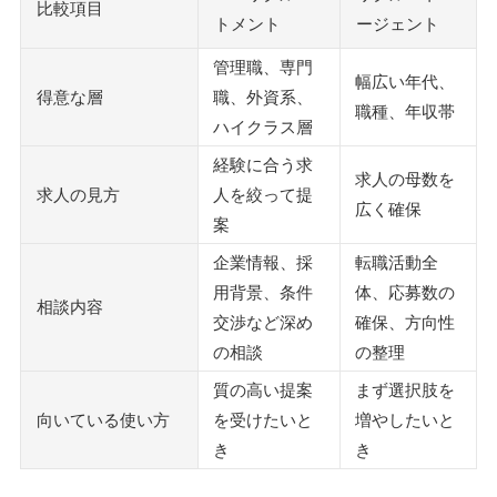
比較項目
トメント
ージェント
管理職、専門
幅広い年代、
得意な層
職、外資系、
職種、年収帯
ハイクラス層
経験に合う求
求人の母数を
求人の見方
人を絞って提
広く確保
案
企業情報、採
転職活動全
用背景、条件
体、応募数の
相談内容
交渉など深め
確保、方向性
の相談
の整理
質の高い提案
まず選択肢を
向いている使い方
を受けたいと
増やしたいと
き
き