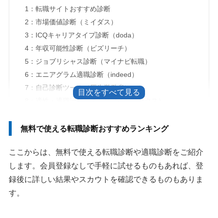
1：転職サイトおすすめ診断
2：市場価値診断（ミイダス）
3：ICQキャリアタイプ診断（doda）
4：年収可能性診断（ビズリーチ）
5：ジョブリシャス診断（マイナビ転職）
6：エニアグラム適職診断（indeed）
7：自己診断ツール（厚生労働省）
8：適性・適職診断（キャリアインデックス）
9：グッドポイント診断（リクナビNEXT）
10：適職診断（求人ボックス）
無料で使える転職診断おすすめランキング
転職診断のおすすめな選び方
ここからは、無料で使える転職診断や適職診断をご紹介
1. 知りたいことを1つに絞ってから選ぶ
します。会員登録なしで手軽に試せるものもあれば、登
2. 登録なしで試すか、求人提案まで進めるかを決める
録後に詳しい結果やスカウトを確認できるものもありま
3. 年代・職種に合う転職サイトで求人を確認する
す。
4. 転職サイトと転職エージェントの違いも見ておく
5. 診断結果を求人やスカウトで確かめる