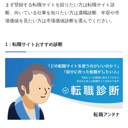
まず登録する転職サイトを絞りたい方は転職サイト診
転職診断を活用する場合の注意点
断、向いている仕事を知りたい方は適職診断、年収や市
1. 当たるかどうかだけで判断しない
場価値を見たい方は市場価値診断を選んでください。
2. 複数の診断結果は共通点だけ拾う
3. 年収や市場価値は保証ではなく目安として見る
4. 転職すべきかどうかは診断だけで決めない
1：転職サイトおすすめ診断
まとめ
執筆者・監修者のmotoについて