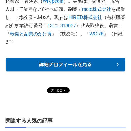
起業家・著述家（
Wikipedia
）。実名は戸塚俊介。広告・
人材・IT業界など8社へ転職。副業で
moto株式会社
を起業
し、上場企業へM＆A。現在は
HIRED株式会社
（有料職業
紹介事業許可番号：
13-ユ-313037
）代表取締役。著書：
『
転職と副業のかけ算
』（扶桑社）、『
WORK
』（日経
BP）
関連する人気の記事