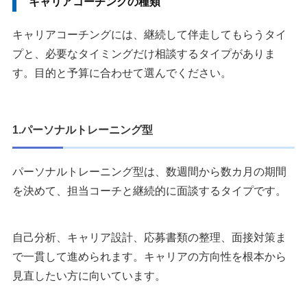
キャリアコーチングの種類
キャリアコーチングの料金相場
1.キャリアコーチングの料金相場
キャリアコーチングには、継続して伴走してもらうタイ
プと、必要なタイミングだけ相談するタイプがありま
キャリアコーチング各社の料金比較一覧表
す。目的と予算に合わせて選んでください。
キャリアコーチングを利用する流れ
1.無料相談・体験を申し込む
1.パーソナルトレーニング型
2.料金と契約条件を確認する
3.キャリアコーチングを受ける
4.必要に応じて転職活動する
パーソナルトレーニング型は、数週間から数カ月の期間
5.サポート終了後の行動を決める
を決めて、担当コーチと継続的に面談するタイプです。
キャリアコーチングに関するよくある質問
自己分析、キャリア設計、応募書類の整理、面接対策ま
Q：キャリアコーチングは転職のサポートをしてくれる？
で一貫して進められます。キャリアの方向性を根本から
Q：いいキャリアコーチングを見極めるには？
見直したい方に向いています。
Q：無料のキャリアコーチングでもいいのか？
Q：個人がやっているキャリアコーチングでも大丈夫？