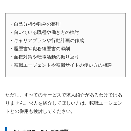
1：ライフシフトラボ
2：ZaPASSコーチングキャリア
・自己分析や強みの整理
キャリアコーチングは意味ない？メリットを解説
・向いている職種や働き方の検討
1.自己分析を通じてキャリアの軸がわかる
・キャリアプランや行動計画の作成
2.転職するかどうかを整理できる
・履歴書や職務経歴書の添削
3.プロにマンツーマンで相談できる
・面接対策や転職活動の振り返り
キャリアコーチングのデメリット
・転職エージェントや転職サイトの使い方の相談
1.求人紹介がないサービスも多い
2.料金が高い
3.受け身だと効果を感じにくい
ただし、すべてのサービスで求人紹介があるわけではあ
キャリアコーチングを受けた方がいい人の特徴
りません。求人を紹介してほしい方は、転職エージェン
1.キャリアに悩んでいる人
トとの併用も検討してください。
2.自分に合っている仕事が分からない人
3.将来のキャリアプランを相談したい人