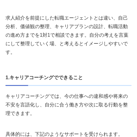
2：ZaPASSコーチングキャリア
3：ミートキャリア
求人紹介を前提にした転職エージェントとは違い、自己
4：キャリアグリップ
分析、価値観の整理、キャリアプランの設計、転職活動
5：WorX（ワークス）
の進め方までを1対1で相談できます。自分の考えを言葉
6：スゴキャリ
にして整理していく場、と考えるとイメージしやすいで
7：me:Rise（ミライズ）
す。
8：ポジウィル
9：キャリドラ
1.キャリアコーチングでできること
20代・30代におすすめのキャリアコーチング
1：キャリスピ
2：WorX（ワークス）
キャリアコーチングでは、今の仕事への違和感や将来の
3：REEED（リード）
不安を言語化し、自分に合う働き方や次に取る行動を整
4：ミライフ
理できます。
5：キャリート
40代以降におすすめのキャリアコーチング
具体的には、下記のようなサポートを受けられます。