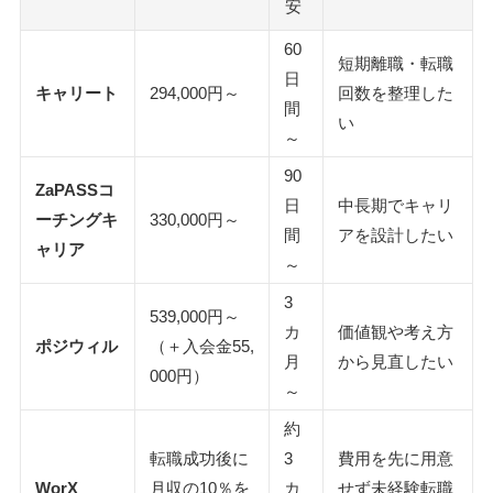
安
60
短期離職・転職
日
キャリート
294,000円～
回数を整理した
間
い
～
90
ZaPASSコ
日
中長期でキャリ
ーチングキ
330,000円～
間
アを設計したい
ャリア
～
3
539,000円～
カ
価値観や考え方
ポジウィル
（＋入会金55,
月
から見直したい
000円）
～
約
転職成功後に
3
費用を先に用意
WorX
月収の10％を
カ
せず未経験転職