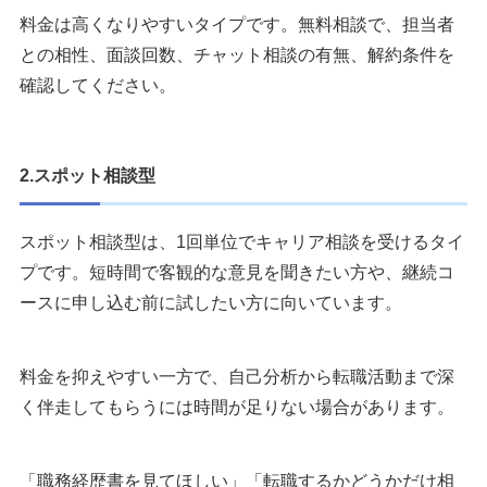
Q：キャリアコーチングは怪しいサービスですか？
料金は高くなりやすいタイプです。無料相談で、担当者
との相性、面談回数、チャット相談の有無、解約条件を
まとめ
確認してください。
執筆者・監修者のmotoについて
2.スポット相談型
スポット相談型は、1回単位でキャリア相談を受けるタイ
プです。短時間で客観的な意見を聞きたい方や、継続コ
ースに申し込む前に試したい方に向いています。
料金を抑えやすい一方で、自己分析から転職活動まで深
く伴走してもらうには時間が足りない場合があります。
「職務経歴書を見てほしい」「転職するかどうかだけ相