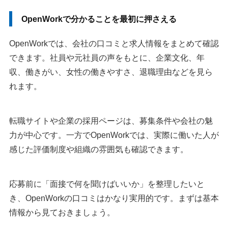
古い口コミは今の状況とずれることがある
OpenWorkで分かることを最初に押さえる
口コミが少ない会社は別サイトと面接で補う
OpenWorkでは、会社の口コミと求人情報をまとめて確認
OpenWorkの口コミを見る方法と無料・有料の違い
できます。社員や元社員の声をもとに、企業文化、年
無料で口コミを見る方法と有料プランを比べる
収、働きがい、女性の働きやすさ、退職理由などを見ら
学生はWeb履歴書か就職サービス登録を確認する
れます。
口コミが見られないときは登録経路を見直す
OpenWorkに登録すると会社にバレる？公開範囲を確認
転職サイトや企業の採用ページは、募集条件や会社の魅
登録だけで現在の勤務先に通知されるわけではない
力が中心です。一方でOpenWorkでは、実際に働いた人が
応募すると応募先には非公開情報も渡る
感じた評価制度や組織の雰囲気も確認できます。
スカウトを使うなら2週間ほど反応を見る
OpenWorkと転職エージェントは役割を分ける
応募前に「面接で何を聞けばいいか」を整理したいと
OpenWorkへ口コミ投稿する前に確認すること
き、OpenWorkの口コミはかなり実用的です。まずは基本
投稿できるのは実際に勤務経験がある会社
情報から見ておきましょう。
投稿後の編集・削除はできない