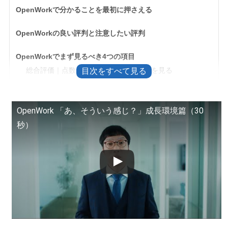
OpenWorkで分かることを最初に押さえる
OpenWorkの良い評判と注意したい評判
OpenWorkでまず見るべき4つの項目
総合評価｜点数だけでなく8項目の内訳を見る
年収｜自分に近い年代・職種の投稿を優先する
社風｜同じ職種・勤務地の口コミを重ねる
OpenWork 「あ、そういう感じ？」成長環境篇（30
退職理由・経営者への提言｜不満の種類を分ける
秒）
OpenWorkの評価が低い会社をどう判断するか
総合評価が3以下でもすぐ候補から外さない
評価3前後を「普通」と決めつけない
上位何％やランキングは回答数も見る
ホワイト企業かどうかはOpenWorkだけで決めない
OpenWorkの口コミを信頼しすぎないための読み方
口コミは「事実」と「感想」を分けて読む