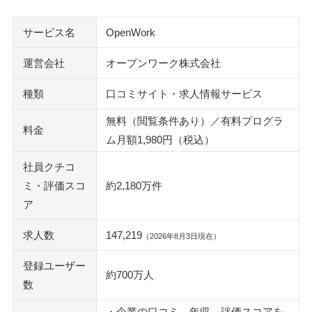
自分の口コミを一覧で確認する機能はない
口コミの反映時間は断定しない
サービス名
OpenWork
OpenWorkと一緒に見ると判断材料が増えるサイト
運営会社
オープンワーク株式会社
転職会議
種類
口コミサイト・求人情報サービス
ミイダス
エン カイシャの評判
無料（閲覧条件あり）／有料プログラ
料金
JobQ（ジョブキュー）
ム月額1,980円（税込）
しょくばらぼ
社員クチコ
OpenWorkは応募先を決める前の確認リストにする
ミ・評価スコ
約2,180万件
ア
執筆者・監修者のmotoについて
求人数
147,219
（2026年8月3日現在）
登録ユーザー
約700万人
数
・企業の口コミ、年収、評価スコアを