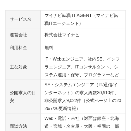
気になる評判は紹介数と担当者との相性に集まりやすい
希望条件が多いほど紹介求人は絞られる
マイナビ転職 IT AGENT（マイナビ転
サービス名
地方勤務やフルリモートは対面拠点と件数を先に聞く
職ITエージェント）
連絡頻度は最初に伝え、合わなければ担当変更を申し出る
運営会社
株式会社マイナビ
未経験でも相談はできる。ただし職種の広げ方は先に決める
利用料金
無料
マイナビ転職やマイナビ転職エージェントとは使い方が違う
IT・Webエンジニア、社内SE、インフ
マイナビ転職は自分で求人を探して応募する転職サイト
主な対象
ラエンジニア、ITコンサルタント、シ
マイナビ転職エージェントは幅広い職種を扱う総合型
ステム運用・保守、プログラマーなど
登録から内定までの流れと、面談で必ず聞くこと
SE・システムエンジニア（IT/通信/イ
面談は1～2時間。Webと電話でも受けられる
公開求人の目
ンターネット）の求人総数30,910件、
自分の条件で何件比べられるかを聞く
安
非公開求人9,022件（公式ページ上の20
自社開発かSESか、出社頻度まで求人票の外で確認する
26/7/26更新情報）
紹介理由と懸念点を聞いてから応募を決める
Web・電話・来社（対面は銀座・北海
面談方法
道・宮城・名古屋・大阪・福岡の一部
マイナビ転職 ITエージェントが向いている人・合わない可能