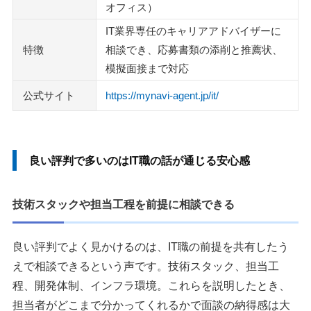
オフィス）
性がある人
IT業界専任のキャリアアドバイザーに
向いている人
特徴
相談でき、応募書類の添削と推薦状、
合わない可能性がある人
模擬面接まで対応
よくある質問
公式サイト
https://mynavi-agent.jp/it/
マイナビ転職 ITエージェントは無料で使えますか？
相談だけでも利用できますか？
ログインできないときはどうすればいいですか？
良い評判で多いのはIT職の話が通じる安心感
求人を紹介されないときはどうすればいいですか？
マイナビとリクルートのどっちのエージェントがいいです
か？
技術スタックや担当工程を前提に相談できる
ダメな転職エージェントかどうかはどこで見分けますか？
良い評判でよく見かけるのは、IT職の前提を共有したう
迷うなら初回面談で求人の出方を見て判断する
えで相談できるという声です。技術スタック、担当工
程、開発体制、インフラ環境。これらを説明したとき、
マイナビ転職 ITエージェント以外も並行して比べたい方へ
ワークポート
担当者がどこまで分かってくれるかで面談の納得感は大