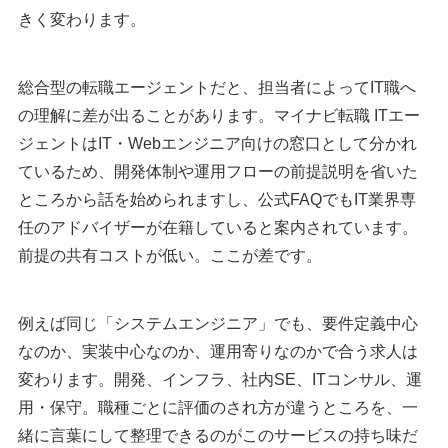
Geekly（ギークリー）
きく変わります。
レバテックキャリア
paiza（パイザ）
総合型の転職エージェントだと、担当者によってIT職へ
マイナビクリエイター
の理解に差が出ることがあります。マイナビ転職 ITエー
TechStars Agent
ジェントはIT・Webエンジニア向けの窓口として分かれ
テックゴー
ているため、開発体制や運用フローの前提説明を省いた
クラウドリンク
ところから話を始められますし、公式FAQでもIT業界専
社内SE転職ナビ
任のアドバイザーが在籍していると案内されています。
キッカケエージェント
前提の共有コストが低い。ここが差です。
はじめてのエンジニア
執筆者・監修者のmotoについて
例えば同じ「システムエンジニア」でも、要件定義中心
なのか、実装中心なのか、運用寄りなのかで合う求人は
変わります。開発、インフラ、社内SE、ITコンサル、運
用・保守。職種ごとに評価のされ方が違うところを、一
緒に言葉にして整理できるのがこのサービスの持ち味だ