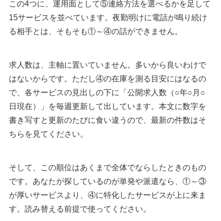
この4つに、運用面として⑤連絡方法を選べるかを足して
1：doda
15サービスを並べています。夜勤明けに電話が鳴り続け
2：リクルートエージェント
る相手とは、そもそも①～④の話ができません。
看護師転職サイトを使わない方がいいケース
求人数は、主軸に置いていません。多いから良いわけで
看護師転職サイトと合わせて見るべき公的サービス・口コミ
はないからです。ただし④の在庫を測る目安にはなるの
サイト
で、各サービスの見出しの下に「公開求人数（○年○月○
1：eナースセンター
日現在）」を毎週更新して出しています。本文に数字を
2：ハローワーク
書き写すと更新のたびに食い違うので、最新の件数はそ
3：medico（メディコ）
ちらを見てください。
看護師転職サイトのメリットとデメリット
メリット：求人票の外側を聞ける
そして、この順位はあくまで全体でならしたときのもの
デメリット：担当者ひとりに左右される
です。あなたが探しているのが単発や派遣なら、①～③
が厚いサービスより、④に特化したサービスが上に来ま
看護師転職サイトを利用する流れ
す。読み替える前提で使ってください。
看護師転職サイトに関するよくある質問