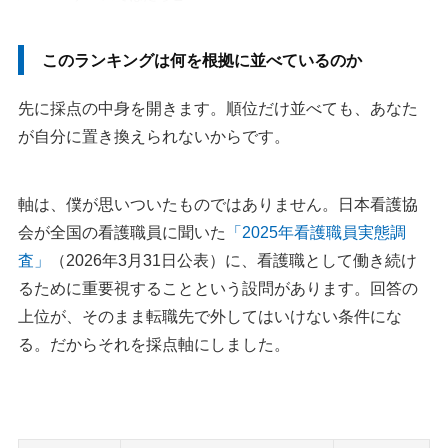
4：マイナビ看護師
5：看護roo!
このランキングは何を根拠に並べているのか
6：ジョブメドレー
7：看護プロ
先に採点の中身を開きます。順位だけ並べても、あなた
8：MCナースネット
が自分に置き換えられないからです。
9：スーパーナース
10：ナースJJ
軸は、僕が思いついたものではありません。日本看護協
11：ナースパワー
会が全国の看護職員に聞いた
「2025年看護職員実態調
12：パソナメディカル
査」
（2026年3月31日公表）に、看護職として働き続け
13：看護師ワーカー
るために重要視することという設問があります。回答の
14：GUPPY（グッピー）
上位が、そのまま転職先で外してはいけない条件にな
15：コメディカルドットコム
る。だからそれを採点軸にしました。
口コミ・評判の読み方と「闇」「しつこい」の中身
口コミは「いつ・誰の・どの担当者の話か」で読む
知恵袋で聞くより、担当者に直接聞いた方が早いこと