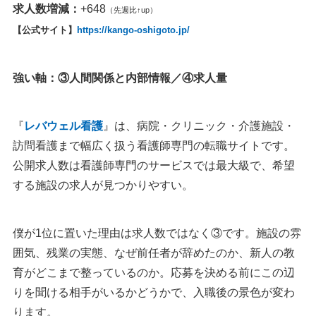
求人数増減：
+648
（先週比↑up）
【公式サイト】
https://kango-oshigoto.jp/
強い軸：③人間関係と内部情報／④求人量
『
レバウェル看護
』は、病院・クリニック・介護施設・
訪問看護まで幅広く扱う看護師専門の転職サイトです。
公開求人数は看護師専門のサービスでは最大級で、希望
する施設の求人が見つかりやすい。
僕が1位に置いた理由は求人数ではなく③です。施設の雰
囲気、残業の実態、なぜ前任者が辞めたのか、新人の教
育がどこまで整っているのか。応募を決める前にこの辺
りを聞ける相手がいるかどうかで、入職後の景色が変わ
ります。