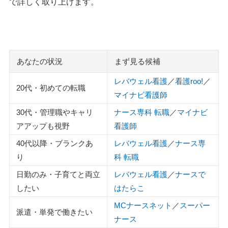
で詳しく取り上げます。
あなたの状況
まず見る候補
レバウェル看護
／
看護roo!
／
20代・初めての転職
マイナビ看護師
30代・管理職やキャリ
ナース専科 転職
／
マイナビ
アアップも視野
看護師
40代以降・ブランクあ
レバウェル看護
／
ナース専
り
科 転職
日勤のみ・子育てと両立
レバウェル看護
／
ナースで
したい
はたらこ
MCナースネット
／
スーパー
派遣・単発で働きたい
ナース