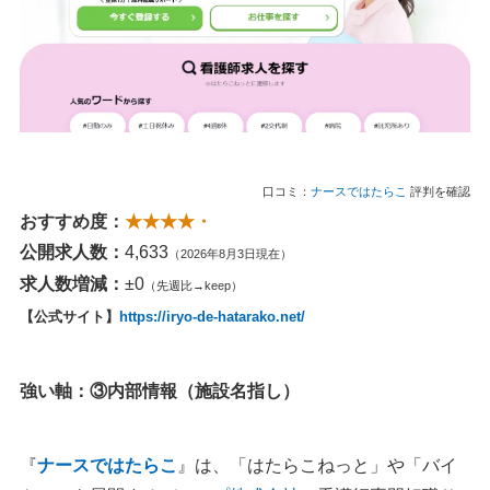
口コミ：
ナースではたらこ
評判を確認
おすすめ度：
★★★★・
公開求人数：
4,633
（2026年8月3日現在）
求人数増減：
±0
（先週比→keep）
【公式サイト】
https://iryo-de-hatarako.net/
強い軸：③内部情報（施設名指し）
『
ナースではたらこ
』は、「はたらこねっと」や「バイ