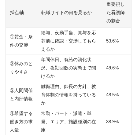
重要視し
転職で入った看護師のほうが辞めている、という事実
採点軸
転職サイトの何を見るか
た看護師
日勤のみや夜勤回数の相談は、思っているより通る
の割合
自分の給与が高いのか低いのか、物差しを持つ
給与、夜勤手当、賞与を応
条件別におすすめの看護師転職サイト
①賃金・条
募前に確認・交渉してもら
53.6%
正職員・常勤で探すならレバウェル看護
件の交渉
えるか
パート・単発・派遣で探すならMCナースネットやスーパ
年間休日、有給の消化状
ーナース
②休みのと
況、夜勤回数の実態まで聞
49.6%
日勤のみで探すならナースジョブやレバウェル看護
りやすさ
けるか
夜勤専従で探すならレバウェル看護
離職理由、師長の方針、教
クリニックで探すならナースではたらこ
③人間関係
育体制の情報を持っている
48.5%
病院で探すならレバウェル看護
と内部情報
か
美容クリニックで探すなら美容外科求人ガイド
訪問看護で探すならレバウェル看護
④希望する
常勤・パート・派遣・単
正看護師・准看護師・保健師・助産師で探す場合
働き方の求
発、エリア、施設種別の在
38.9%
人量
庫
看護師から一般企業へ転職したい方におすすめの転職サイト