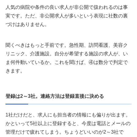
人気の病院や条件の良い求人が非公開で扱われるのは事
看護師転職サイト比較・一覧表
実です。ただ、非公開求人が多いという表現に社数の裏
づけはありません。
まとめ
執筆者・監修者のmotoについて
聞くべきはもっと手前です。急性期、訪問看護、美容ク
リニック、介護施設。自分が希望する施設の求人が、い
ま何件動いているか。これを聞けば、④は数分で判定で
きます。
登録は2～3社。連絡方法は登録直後に決める
1社だけだと、求人にも担当者の情報にも偏りが出ます。
かといって5社以上に登録すると、今度は電話とメールの
管理だけで疲れてしまう。ちょうどいいのが2～3社で