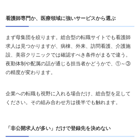
Q：看護師が使うべき転職サイトはどこですか？
Q：看護師の転職サイトランキングは何を基準に見ればい
看護師専門か、医療領域に強いサービスから選ぶ
いですか？
Q：看護師転職サイトは使わない方がいいですか？
まず母集団を絞ります。総合型の転職サイトでも看護師
Q：登録せず求人情報だけ見ることはできますか？
求人は見つかりますが、病棟、外来、訪問看護、介護施
Q：看護師転職サイトの最大手はどこですか？
設、美容クリニックでは確認すべき条件がまるで違う。
Q：看護師の3大転職サイトはどこですか？
夜勤体制や配属の話が通じる担当者かどうかで、①～③
Q：転職サイトはすべて無料で使えますか？
の精度が変わります。
Q：看護師転職サイトでお祝い金（転職祝い金）はもらえ
ますか？
企業への転職も視野に入れる場合だけ、総合型を足して
Q：電話なしで利用できますか？
ください。その組み合わせ方は後半でも触れます。
Q：看護師転職サイトは何社登録すべきですか？
Q：非公開求人とは何ですか？
Q：40代の看護師でも転職サイトは使えますか？
Q：転職した看護師の離職率は高いのですか？
「非公開求人が多い」だけで登録先を決めない
Q：すぐに転職しなくても利用できますか？