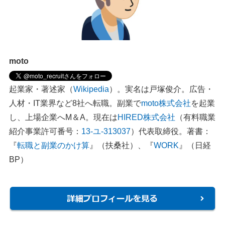
moto
起業家・著述家（
Wikipedia
）。実名は戸塚俊介。広告・
人材・IT業界など8社へ転職。副業で
moto株式会社
を起業
し、上場企業へM＆A。現在は
HIRED株式会社
（有料職業
紹介事業許可番号：
13-ユ-313037
）代表取締役。著書：
『
転職と副業のかけ算
』（扶桑社）、『
WORK
』（日経
BP）