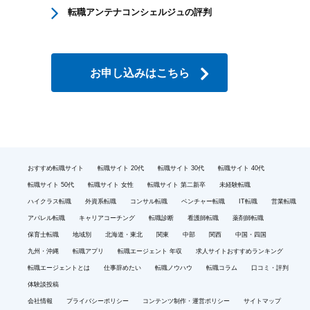
転職アンテナコンシェルジュの評判
お申し込みはこちら
おすすめ転職サイト
転職サイト 20代
転職サイト 30代
転職サイト 40代
転職サイト 50代
転職サイト 女性
転職サイト 第二新卒
未経験転職
ハイクラス転職
外資系転職
コンサル転職
ベンチャー転職
IT転職
営業転職
アパレル転職
キャリアコーチング
転職診断
看護師転職
薬剤師転職
保育士転職
地域別
北海道・東北
関東
中部
関西
中国・四国
九州・沖縄
転職アプリ
転職エージェント 年収
求人サイトおすすめランキング
転職エージェントとは
仕事辞めたい
転職ノウハウ
転職コラム
口コミ・評判
体験談投稿
会社情報
プライバシーポリシー
コンテンツ制作・運営ポリシー
サイトマップ