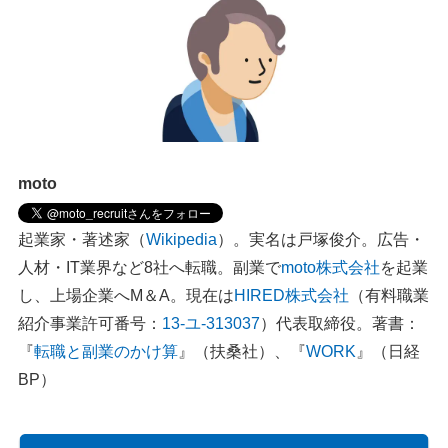
moto
起業家・著述家（
Wikipedia
）。実名は戸塚俊介。広告・
人材・IT業界など8社へ転職。副業で
moto株式会社
を起業
し、上場企業へM＆A。現在は
HIRED株式会社
（有料職業
紹介事業許可番号：
13-ユ-313037
）代表取締役。著書：
『
転職と副業のかけ算
』（扶桑社）、『
WORK
』（日経
BP）