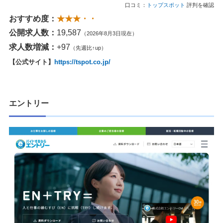
口コミ：
トップスポット
評判を確認
おすすめ度：
★★★・・
公開求人数：
19,587
（2026年8月3日現在）
求人数増減：
+97
（先週比↑up）
【公式サイト】
https://tspot.co.jp/
エントリー