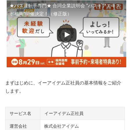
fromAnavi
★バス運転手専門★ 合同企業説明会 ”バスギアエキス
ジモティー
ポ福岡”開催決定！（修正版）
スタンバイ
クリエイト転職
エンゲージ
求人ボックス
はたらいく
執筆者・監修者のmotoについて
まずはじめに、イーアイデム正社員の基本情報をご紹介
します。
サービス名
イーアイデム正社員
運営会社
株式会社アイデム