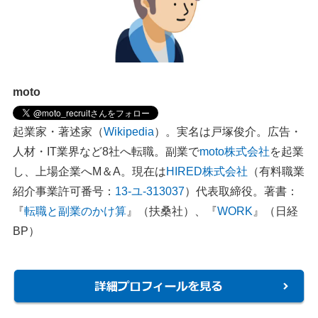
moto
起業家・著述家（
Wikipedia
）。実名は戸塚俊介。広告・
人材・IT業界など8社へ転職。副業で
moto株式会社
を起業
し、上場企業へM＆A。現在は
HIRED株式会社
（有料職業
紹介事業許可番号：
13-ユ-313037
）代表取締役。著書：
『
転職と副業のかけ算
』（扶桑社）、『
WORK
』（日経
BP）