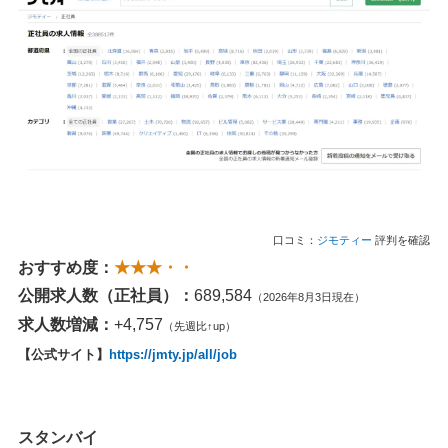
口コミ：
ジモティー
評判を確認
おすすめ度：
★★★・・
公開求人数（正社員）：
689,584
（2026年8月3日現在）
求人数増減：
+4,757
（先週比↑up）
【公式サイト】
https://jmty.jp/all/job
スタンバイ