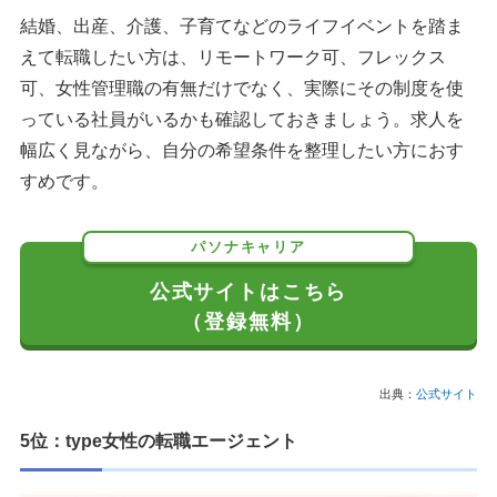
結婚、出産、介護、子育てなどのライフイベントを踏ま
えて転職したい方は、リモートワーク可、フレックス
可、女性管理職の有無だけでなく、実際にその制度を使
っている社員がいるかも確認しておきましょう。求人を
幅広く見ながら、自分の希望条件を整理したい方におす
すめです。
パソナキャリア
公式サイトはこちら
（登録無料）
出典：
公式サイト
5位：type女性の転職エージェント