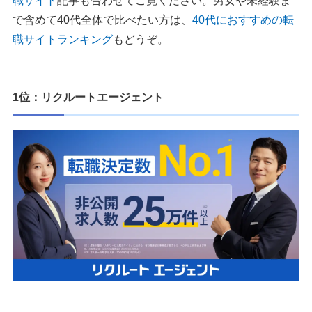
職サイト
記事も合わせてご覧ください。男女や未経験ま
40代女性が転職サイト・転職エージェントを選ぶポイント
で含めて40代全体で比べたい方は、
40代におすすめの転
年収や役割を上げたいなら総合型とハイクラス向けを併用
職サイトランキング
もどうぞ。
する
未経験・ブランクありなら経験がつながる職種から探す
子育て中・リモート希望なら制度の実績まで確認する
1位：リクルートエージェント
40代女性が転職サイトと合わせて見るべきサイト
1：ミイダス
2：転職会議
3：OpenWork
40代女性の転職で企業が見ているポイント
40代女性が未経験求人を探すときの考え方
40代女性が転職活動で伝えるべきこと
40代女性の転職サイト・転職エージェントに関するよくある