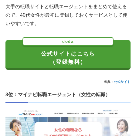
大手の転職サイトと転職エージェントをまとめて使える
ので、40代女性が最初に登録しておくサービスとして使
いやすいです。
doda
公式サイトはこちら
（登録無料）
出典：
公式サイト
3位：マイナビ転職エージェント（女性の転職）