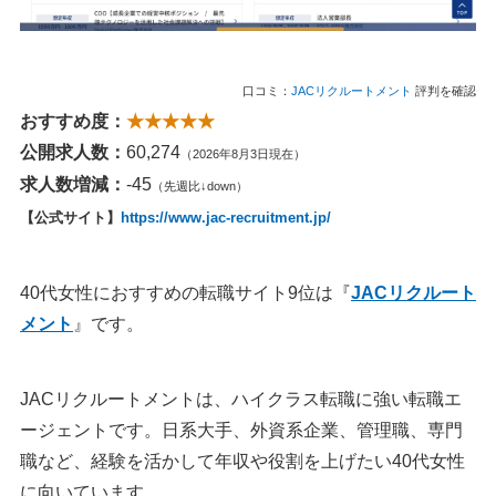
口コミ：
JACリクルートメント
評判を確認
おすすめ度：
★★★★★
公開求人数：
60,274
（2026年8月3日現在）
求人数増減：
-45
（先週比↓down）
【公式サイト】
https://www.jac-recruitment.jp/
40代女性におすすめの転職サイト9位は『
JACリクルート
メント
』です。
JACリクルートメントは、ハイクラス転職に強い転職エ
ージェントです。日系大手、外資系企業、管理職、専門
職など、経験を活かして年収や役割を上げたい40代女性
に向いています。