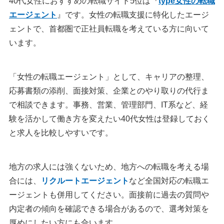
40代女性におすすめの転職サイト5位は『
type女性の転職
エージェント
』です。女性の転職支援に特化したエージ
ェントで、首都圏で正社員転職を考えている方に向いて
います。
「女性の転職エージェント」として、キャリアの整理、
応募書類の添削、面接対策、企業とのやり取りの代行ま
で相談できます。事務、営業、管理部門、IT系など、経
験を活かして働き方を変えたい40代女性は登録しておく
と求人を比較しやすいです。
地方の求人には強くないため、地方への転職を考える場
合には、
リクルートエージェント
など全国対応の転職エ
ージェントも併用してください。面接前に過去の質問や
内定者の傾向を確認できる場合があるので、選考対策を
厚めにしたい方にも合います。