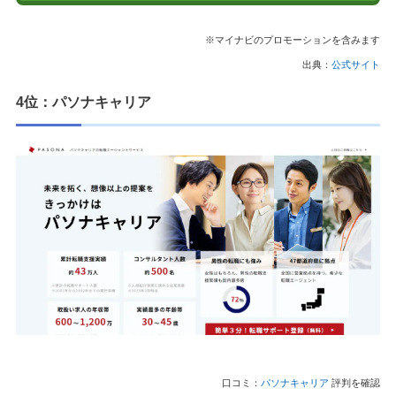
※マイナビのプロモーションを含みます
出典：
公式サイト
4位：パソナキャリア
口コミ：
パソナキャリア
評判を確認