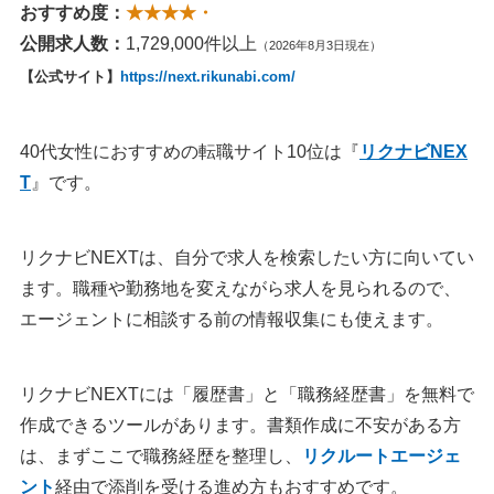
おすすめ度：
★★★★・
公開求人数：
1,729,000件以上
（2026年8月3日現在）
【公式サイト】
https://next.rikunabi.com/
40代女性におすすめの転職サイト10位は『
リクナビNEX
T
』です。
リクナビNEXTは、自分で求人を検索したい方に向いてい
ます。職種や勤務地を変えながら求人を見られるので、
エージェントに相談する前の情報収集にも使えます。
リクナビNEXTには「履歴書」と「職務経歴書」を無料で
作成できるツールがあります。書類作成に不安がある方
は、まずここで職務経歴を整理し、
リクルートエージェ
ント
経由で添削を受ける進め方もおすすめです。