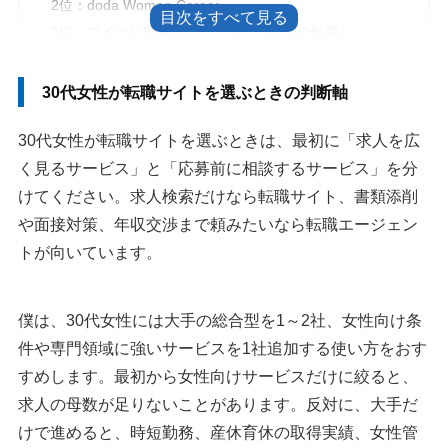
2位：doda Woman Career
3位：マイナビ転職エージェント（女性の転職）
4位：type女性の転職エージェント
5位：パソナキャリア
30代女性が転職サイトを選ぶときの判断軸
6位：JACリクルートメント
30代女性が転職サイトを選ぶときは、最初に「求人を広
7位：リクナビNEXT
8位：女の転職type
く見るサービス」と「応募前に相談するサービス」を分
9位：マイナビ転職
けてください。求人検索だけなら転職サイト、書類添削
や面接対策、年収交渉まで頼みたいなら転職エージェン
30代女性の転職で転職サイトと合わせて見るべきサイト
トが向いています。
1：ミイダス
2：転職会議
僕は、30代女性には大手の総合型を1～2社、女性向け条
3：OpenWork
件や専門領域に強いサービスを1社追加する使い方をおす
30代女性の転職サイト・転職エージェントおすすめ活用法
すめします。最初から女性向けサービスだけに絞ると、
転職サイトと転職エージェントは応募前に役割を分けてく
求人の母数が足りないことがあります。反対に、大手だ
ださい
けで進めると、時短勤務、産休育休の取得実績、女性管