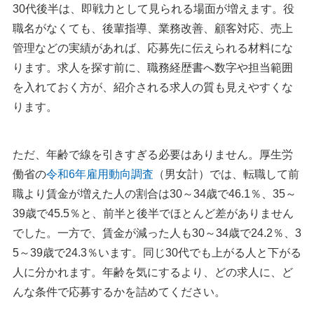
30代後半は、即戦力として見られる場面が増えます。役
30代女性におすすめの転職サイト・転職エージェントまとめ
職名がなくても、後輩指導、業務改善、顧客対応、売上
管理などの実績があれば、応募先に伝えられる材料にな
30代女性におすすめの転職サイト・転職エージェント比較表
ります。求人を探す前に、職務経歴書へ数字や担当範囲
執筆者・監修者のmotoについて
を入れておく方が、紹介される求人の質も見えやすくな
ります。
ただ、年齢で線を引きすぎる必要はありません。厚生労
働省の
令和6年雇用動向調査
（男女計）では、転職して前
職より賃金が増えた人の割合は30～34歳で46.1％、35～
39歳で45.5％と、前半と後半でほとんど差がありません
でした。一方で、賃金が減った人も30～34歳で24.2％、3
5～39歳で24.3％います。同じ30代でも上がる人と下がる
人に分かれます。年齢を気にするより、どの求人に、ど
んな条件で応募するかを詰めてください。