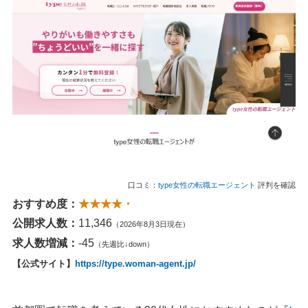
口コミ：
type女性の転職エージェント
評判を確認
おすすめ度：
★★★★・
公開求人数：
11,346
（2026年8月3日現在）
求人数増減：
-45
（先週比↓down）
【公式サイト】
https://type.woman-agent.jp/