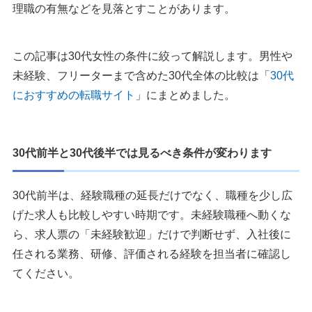
理職の有無などを見落とすことがあります。
30代女性の転職でやっておくべきこと
1. 年収交渉
2. 職務経歴書の棚卸し
この記事は30代女性の条件に絞って解説します。男性や
3. 資格取得
未経験、フリーターまで含めた30代全体の比較は「
30代
におすすめの転職サイト
」にまとめました。
30代女性の転職サイト・転職エージェントに関するよくある
Q&A
Q：30代女性向けのおすすめ転職サイトはどれですか？
30代前半と30代後半では見るべき条件が変わります
Q：30代女性の転職は厳しいですか？
Q：転職サイトと転職エージェントの違いはなんですか？
30代前半は、経験職種の延長だけでなく、職種を少し広
Q：30代女性の転職を成功させるコツはありますか？
げた求人も比較しやすい時期です。未経験職種へ動くな
Q：30代女性の転職では転職サイトを何社利用するのがお
ら、求人票の「未経験歓迎」だけで判断せず、入社後に
すすめですか？
任される業務、研修、評価される経験を担当者に確認し
Q：30代女性におすすめの職種はありますか？
てください。
Q：転職するなら30代はどの業界がいいですか？
Q：女性で稼ぎやすい仕事は何ですか？