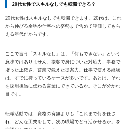
20代女性でスキルなしでも転職できる？
3.自分の経験をスキルとして言語化できていない
20代女性はスキルなしでも転職できます。20代は、これ
20代女性がスキルなしで転職を成功させるポイント
から伸びる余地や仕事への姿勢まで含めて評価してもら
1.正社員だけにこだわらず契約社員・派遣社員も検討する
える年代だからです。
2.複数の転職サイト・エージェントを利用する
3.ポテンシャルを具体的にアピールする
4.これまでの経験を棚卸しする
ここで言う「スキルなし」は、「何もできない」という
5.キャリアの計画と照らし合わせる
意味ではありません。接客で身についた対応力、事務で
培った正確さ、営業で鍛えた提案力。仕事で使える経験
スキルなしでも目指しやすい職種・業種
は、すでに持っているケースが多いです。あとは、それ
1.事務職
を採用担当に伝わる言葉にできているか。そこが分かれ
2.営業職
目です。
3.販売・接客職
4.ITサポート・ITエンジニア
5.企画・マーケティング職は経験を積んでから狙う
転職活動では、資格の有無よりも「これまで何を任さ
6.コンサルタント職は難易度を理解して目指す
れ、どんな工夫をして、次の職場でどう活かせるか」を
低ストレスな仕事は職種名だけで選ばない