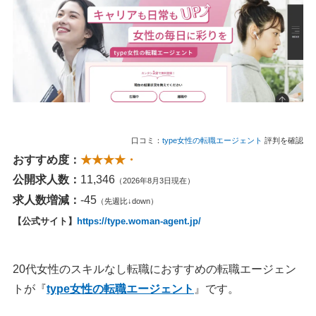
口コミ：
type女性の転職エージェント
評判を確認
おすすめ度：
★★★★・
公開求人数：
11,346
（2026年8月3日現在）
求人数増減：
-45
（先週比↓down）
【公式サイト】
https://type.woman-agent.jp/
20代女性のスキルなし転職におすすめの転職エージェン
トが『
type女性の転職エージェント
』です。