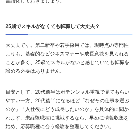
言語化しておきましょう。
20代女性のスキルなし転職におすすめの転職サイト・エージ
ェント
25歳でスキルがなくても転職して大丈夫？
1：リクルートエージェント
2：doda Woman Career
大丈夫です。第二新卒や若手採用では、現時点の専門性
3：type女性の転職エージェント
よりも、基礎的なビジネスマナーや成長意欲を見られる
4：エン転職WOMAN
ことが多く、25歳でスキルがないと感じていても転職を
まとめ
諦める必要はありません。
執筆者・監修者のmotoについて
目安として、20代前半はポテンシャル重視で見てもらい
やすい一方、20代後半になるほど「なぜその仕事を選ぶ
のか」「入社後にどう成長したいのか」を具体的に聞か
れます。未経験職種に挑戦するなら、早めに情報収集を
始め、応募職種に合う経験を整理してください。