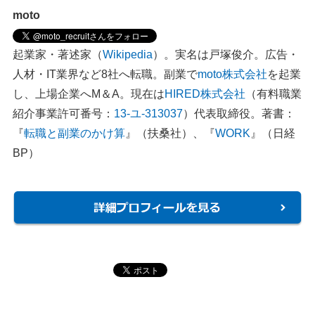
moto
起業家・著述家（
Wikipedia
）。実名は戸塚俊介。広告・
人材・IT業界など8社へ転職。副業で
moto株式会社
を起業
し、上場企業へM＆A。現在は
HIRED株式会社
（有料職業
紹介事業許可番号：
13-ユ-313037
）代表取締役。著書：
『
転職と副業のかけ算
』（扶桑社）、『
WORK
』（日経
BP）