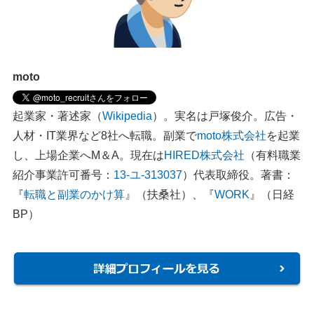
moto
起業家・著述家（
Wikipedia
）。実名は戸塚俊介。広告・
人材・IT業界など8社へ転職。副業で
moto株式会社
を起業
し、上場企業へM＆A。現在は
HIRED株式会社
（有料職業
紹介事業許可番号：
13-ユ-313037
）代表取締役。著書：
『
転職と副業のかけ算
』（扶桑社）、『
WORK
』（日経
BP）