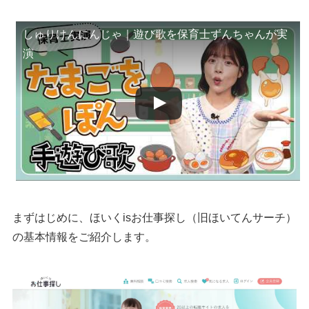
クリックジョブ保育
しゅりけんにんじゃ｜遊び歌を保育士ずんちゃんが実
保育エイド
演
保育求人ガイド
ジョブメドレー保育
せんとなびエージェント（保育）
保育士コンシェル
マイナビ保育士
保育士バンク
ウィルオブ保育
執筆者・監修者のmotoについて
まずはじめに、ほいくisお仕事探し（旧ほいてんサーチ）
の基本情報をご紹介します。