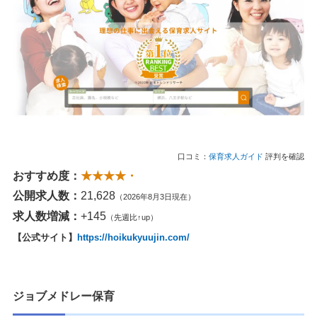
口コミ：
保育求人ガイド
評判を確認
おすすめ度：
★★★★・
公開求人数：
21,628
（2026年8月3日現在）
求人数増減：
+145
（先週比↑up）
【公式サイト】
https://hoikukyuujin.com/
ジョブメドレー保育