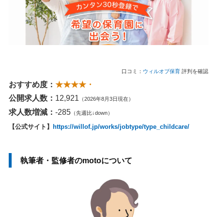
口コミ：
ウィルオブ保育
評判を確認
おすすめ度：
★★★★・
公開求人数：
12,921
（2026年8月3日現在）
求人数増減：
-285
（先週比↓down）
【公式サイト】
https://willof.jp/works/jobtype/type_childcare/
執筆者・監修者のmotoについて