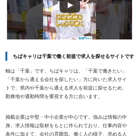
50代・ミドル世代は応募条件と経験の合い方を見ます
求人が少ないと感じたら条件を分けて検索します
条件を重ねすぎると候補は一気に少なくなります
ちばキャリ以外も見ると求人の比較材料が増えます
ベストマッチキャリア
ちばキャリは千葉で働く前提で求人を探せるサイトです
まとめ
軸は「千葉」です。ちばキャリは、「千葉で働きたい」
「千葉から通える会社を探したい」方に向いた求人サイ
執筆者・監修者のmotoについて
トで、県内や千葉から通える求人を前提に探せるため、
勤務地や通勤時間を重視する方に合います。
掲載企業は中堅・中小企業が中心です。強みは情報の中
身。求人情報は取材をもとに作られており、仕事内容や
条件に加えて、会社の雰囲気、働く人の様子、求める人