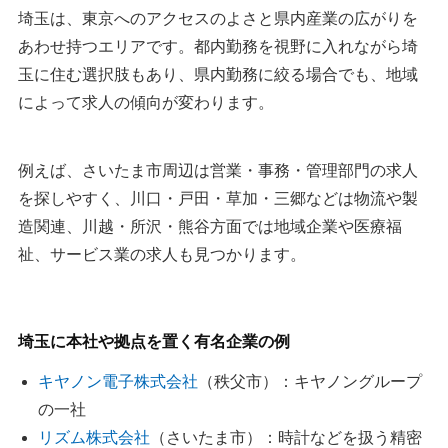
埼玉は、東京へのアクセスのよさと県内産業の広がりを
方におすすめ
あわせ持つエリアです。都内勤務を視野に入れながら埼
4：マイナビエージェント｜20代・第二新卒の埼玉転職に
玉に住む選択肢もあり、県内勤務に絞る場合でも、地域
おすすめ
によって求人の傾向が変わります。
5：JACリクルートメント｜管理職・専門職・外資系を狙
う方におすすめ
例えば、さいたま市周辺は営業・事務・管理部門の求人
6：LHH転職エージェント｜専門職や働き方も重視したい
を探しやすく、川口・戸田・草加・三郷などは物流や製
方におすすめ
造関連、川越・所沢・熊谷方面では地域企業や医療福
7：富士ヒューマンテック｜埼玉の地域密着型エージェン
祉、サービス業の求人も見つかります。
トを使いたい方におすすめ
8：埼玉県女性キャリアセンター｜公的支援も使いたい女
性におすすめ
埼玉に本社や拠点を置く有名企業の例
埼玉で転職サイトも併用するならどう使う？
キヤノン電子株式会社
（秩父市）：キヤノングループ
の一社
埼玉で転職エージェントを活用する際の注意点
リズム株式会社
（さいたま市）：時計などを扱う精密
1.登録後は1～2週間に一度は連絡を入れる