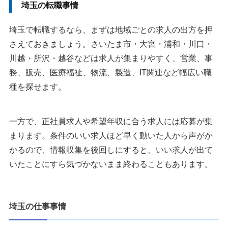
埼玉の転職事情
埼玉の転職エージェントは大手と地域密着型を使い分ける
埼玉で転職するなら、まずは地域ごとの求人の出方を押
埼玉の転職で転職エージェントを使うべき3つの理由
さえておきましょう。さいたま市・大宮・浦和・川口・
1.埼玉の非公開求人を紹介してもらえる場合がある
川越・所沢・越谷などは求人が集まりやすく、営業、事
2.埼玉の企業に合わせた選考対策ができる
務、販売、医療福祉、物流、製造、IT関連など幅広い職
3.年収や入社条件の交渉を相談できる
種を探せます。
転職エージェントを使わない方がいい人もいる？
一方で、正社員求人や希望年収に合う求人には応募が集
リクルートエージェントとdodaはどっちがいい？
まります。条件のいい求人ほど早く動いた人から声がか
かるので、情報収集を後回しにすると、いい求人が出て
埼玉の転職におすすめの転職エージェント・支援サービス8選
いたことにすら気づかないまま終わることもあります。
1：リクルートエージェント｜埼玉の求人を幅広く見たい
方におすすめ
2：doda｜求人検索とエージェント相談を併用したい方に
埼玉の仕事事情
おすすめ
3：パソナキャリア｜管理部門やハイクラス転職を考える