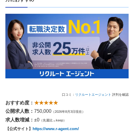
口コミ：
リクルートエージェント
評判を確認
おすすめ度：
★★★★★
公開求人数：
750,000
（2026年8月3日現在）
求人数増減：
±0
（先週比→keep）
【公式サイト】
https://www.r-agent.com/