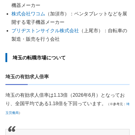
機器メーカー
2.過去の経歴やスキルに嘘をつかない
株式会社ワコム
（加須市）：ペンタブレットなどを展
3.同じ案件に複数の転職エージェントから応募しない
開する電子機器メーカー
4.合わない担当エージェントは変更してもらう
ブリヂストンサイクル株式会社
（上尾市）：自転車の
5.勤務地と通勤時間は応募前に確認する
製造・販売を行う会社
埼玉の転職エージェントまとめ
埼玉の転職市場について
執筆者・監修者のmotoについて
埼玉の有効求人倍率
埼玉の有効求人倍率は1.13倍（2026年6月）となってお
り、全国平均である1.18倍を下回っています。
（※参考元：
埼
玉労働局
）