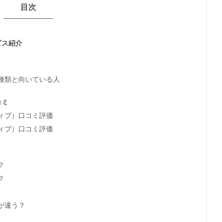
目次
ビス紹介
種類と向いている人
コミ
ィブ）口コミ評価
ィブ）口コミ評価
？
？
が違う？