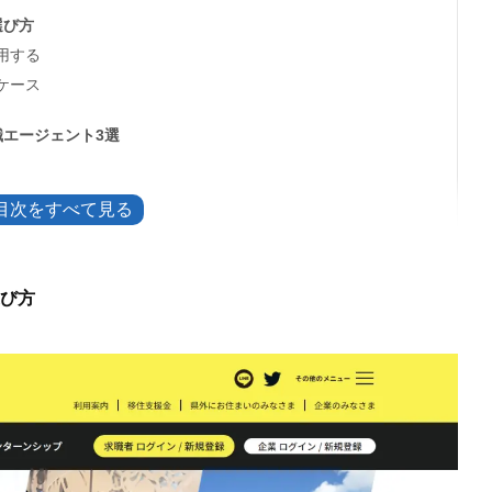
選び方
用する
ケース
エージェント3選
サービス4選
び方
るメリットと注意点
る