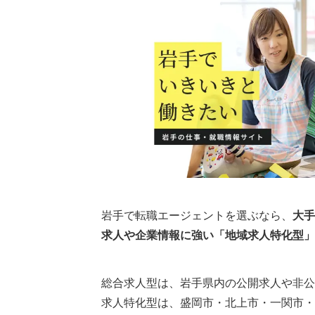
2.岩手の非公開求人を紹介してもらえ
3.年収や入社時期の交渉を任せられる
4.担当者との相性が合わない場合は切
岩手で転職エージェントは何社使うべき
岩手の優良企業を探すときの見方
岩手の転職市場について
岩手の有効求人倍率
岩手の平均年収
岩手の転職エージェントまとめ
岩手で転職エージェントを選ぶなら、
大手
求人や企業情報に強い「地域求人特化型」
執筆者・監修者のmotoについて
総合求人型は、岩手県内の公開求人や非公
求人特化型は、盛岡市・北上市・一関市・