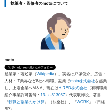
執筆者・監修者のmotoについて
moto
起業家・著述家（
Wikipedia
）。実名は戸塚俊介。広告・
人材・IT業界など8社へ転職。副業で
moto株式会社
を起業
し、上場企業へM＆A。現在は
HIRED株式会社
（有料職業
紹介事業許可番号：
13-ユ-313037
）代表取締役。著書：
『
転職と副業のかけ算
』（扶桑社）、『
WORK
』（日経
BP）