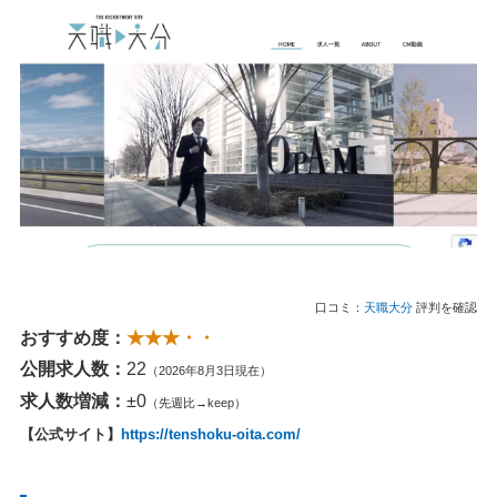
口コミ：
天職大分
評判を確認
おすすめ度：
★★★・・
公開求人数：
22
（2026年8月3日現在）
求人数増減：
±0
（先週比→keep）
【公式サイト】
https://tenshoku-oita.com/