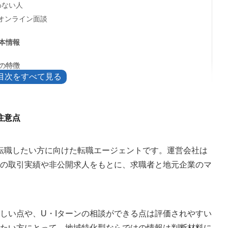
わない人
オンライン面談
本情報
の特徴
調整まで
注意点
たい注意点
い方は併用する
転職したい方に向けた転職エージェントです。運営会社は
ない
の取引実績や非公開求人をもとに、求職者と地元企業のマ
用がかかるケース
しい点や、U・Iターンの相談ができる点は評価されやすい
たい方にとって、地域特化型ならではの情報は判断材料に