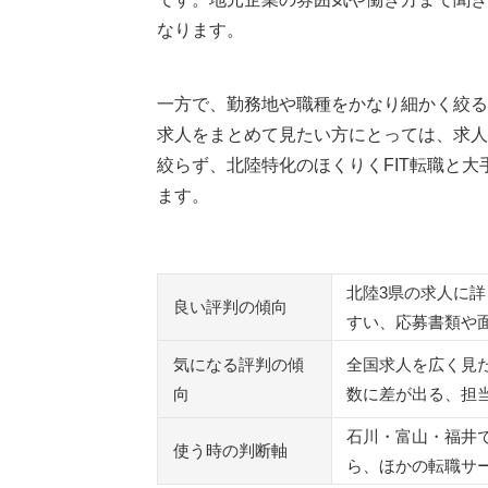
ほくりくFIT転職以外のおすすめ転職サー
なります。
ココカラ転職
執筆者・監修者のmotoについて
一方で、勤務地や職種をかなり細かく絞る
求人をまとめて見たい方にとっては、求人
絞らず、北陸特化のほくりくFIT転職と
ます。
北陸3県の求人に詳
良い評判の傾向
すい、応募書類や
気になる評判の傾
全国求人を広く見
向
数に差が出る、担
石川・富山・福井
使う時の判断軸
ら、ほかの転職サ