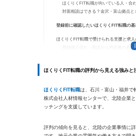
ほくりくFIT転職が向いている人・合
対面相談はできる？金沢・富山拠点と
登録前に確認したいほくりくFIT転職の基
ほくりくFIT転職で受けられる支援と求人
登録後の流れ：面談から内定後の条件
北陸企業との取引実績と職種の傾向
面談前に整理しておきたい希望条件
ほくりくFIT転職の評判から見える強みと
ほくりくFIT転職を使う前に知っておき
全国求人やフルリモート求人まで見た
ほくりくFIT転職
は、石川・富山・福井で
紹介された求人に必ず応募する必要は
株式会社人材情報センターで、北陸企業と
ッチングを支援しています。
ほくりくFIT転職のよくある質問
ほくりくFIT転職は無料で使える？費
在職中でも相談できる？
評判の傾向を見ると、北陸の企業事情に詳
です。地元企業の雰囲気や働き方まで聞き