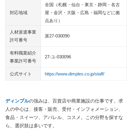
見直します
全国（札幌・仙台・東京・静岡・名古
派遣・契約の条件は、求人票に出にくい項目まで聞きまし
対応地域
屋・金沢・大阪・広島・福岡などに拠
ょう
点あり）
面接・職場見学では、服装とシフト条件を先に整えましょ
人材派遣事業
派27-030090
う
許可番号
紹介が少ないときは、希望条件の伝え方を変えてみてくだ
有料職業紹介
さい
27-ユ-030096
事業許可番号
ディンプルのよくある質問
公式サイト
https://www.dimples.co.jp/staff/
登録面談では何を聞かれますか？
ディンプルの採用率は高いですか？
ディンプルの派遣は時給が高いって本当ですか？
給料の締日と振込日はいつですか？
ディンプル
の強みは、百貨店や商業施設の仕事です。求
研修は有料？交通費は出ますか？
人の中心は、接客・販売、受付・インフォメーション、
ディンプルの賞与はいくらですか？
食品・スイーツ、アパレル、コスメ。この分野を探すな
株式会社ディンプルの正社員口コミは、派遣登録者の評判
ら、選択肢は多いです。
と別に見ます