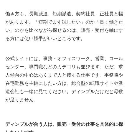
働き方も、長期派遣、短期派遣、契約社員、正社員と幅
ディンプルは販売・受付軸なら候補、広く探すなら併用がお
があります。「短期でまず試したい」のか「長く働きた
すすめです
い」のかを比べながら探せるのは、販売・受付を軸にす
ACR
る方には使い勝手がいいところです。
アソウ・ヒューマニーセンター
執筆者・監修者のmotoについて
公式サイトには、事務・オフィスワーク、営業、コール
センター、専門職などのカテゴリも並びます。ただ、求
人傾向の中心はあくまで人と接する仕事です。事務職や
在宅勤務を主軸にしたい方は、総合型の転職サイトや派
遣会社も一緒に見てください。ディンプルだけだと母数
が足りません。
ディンプルが合う人は、販売・受付の仕事を具体的に探