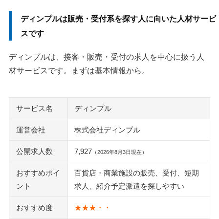
ディンプルの評判は「担当者」「連絡」「求人の相性」に分
ディンプルは販売・受付系を探す人に向いた人材サービ
けて見ましょう
スです
良い口コミは、販売・受付求人との相性を評価する声が中
心です
ディンプルは、接客・販売・受付の求人を中心に扱う人
悪い口コミは、連絡が遅い理由や紹介数の背景を確認しま
材サービスです。まずは基本情報から。
す
「やばい」「パワハラ」の口コミは、誰への不満かを分け
サービス名
ディンプル
て読みます
派遣切りや職場トラブルが不安なら、相談先と更新時期を
運営会社
株式会社ディンプル
聞いておきましょう
公開求人数
7,927
（2026年8月3日現在）
登録前に見るべきポイントは、流れ・連絡・条件の3つです
おすすめポイ
百貨店・商業施設の販売、受付、短期
登録から就業までは、会員登録、面談、求人紹介の順に進
ント
求人、紹介予定派遣を探しやすい
みます
エントリー後に連絡がこないときは、メールと応募状況を
おすすめ度
★★★・・