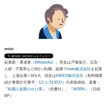
moto
起業家・著述家（
Wikipedia
）。実名は戸塚俊介。広告・
人材・IT業界など8社へ転職。副業で
moto株式会社
を起業
し、上場企業へM＆A。現在は
HIRED株式会社
（有料職業
紹介事業許可番号：
13-ユ-313037
）代表取締役。著書：
『
転職と副業のかけ算
』（扶桑社）、『
WORK
』（日経
BP）