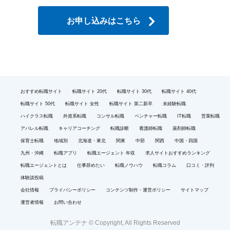
お申し込みはこちら
おすすめ転職サイト
転職サイト 20代
転職サイト 30代
転職サイト 40代
転職サイト 50代
転職サイト 女性
転職サイト 第二新卒
未経験転職
ハイクラス転職
外資系転職
コンサル転職
ベンチャー転職
IT転職
営業転職
アパレル転職
キャリアコーチング
転職診断
看護師転職
薬剤師転職
保育士転職
地域別
北海道・東北
関東
中部
関西
中国・四国
九州・沖縄
転職アプリ
転職エージェント 年収
求人サイトおすすめランキング
転職エージェントとは
仕事辞めたい
転職ノウハウ
転職コラム
口コミ・評判
体験談投稿
会社情報
プライバシーポリシー
コンテンツ制作・運営ポリシー
サイトマップ
運営者情報
お問い合わせ
転職アンテナ © Copyright, All Rights Reserved