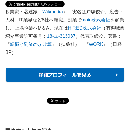
起業家・著述家（
Wikipedia
）。実名は戸塚俊介。広告・
人材・IT業界など8社へ転職。副業で
moto株式会社
を起業
し、上場企業へM＆A。現在は
HIRED株式会社
（有料職業
紹介事業許可番号：
13-ユ-313037
）代表取締役。著書：
『
転職と副業のかけ算
』（扶桑社）、『
WORK
』（日経
BP）