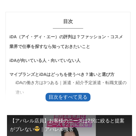
目次
iDA（アイ・ディ・エー）の評判は？ファッション・コスメ
業界で仕事を探すなら知っておきたいこと
iDAが向いている人・向いていない人
マイブランズとiDAはどっちを使うべき？違いと選び方
iDAの働き方は3つある｜派遣・紹介予定派遣・転職支援の
違い
iDAの評判｜口コミを読むときに気をつけたいこと
登録面談の流れと、事前に準備しておくこと
【アパレル店員】お客様のニーズは2択に絞ると提案
iDAの利用前によくある質問
がブレない
｜アパレル接客