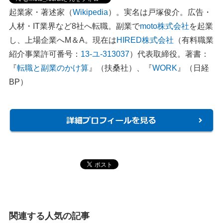
起業家・著述家（
Wikipedia
）。実名は戸塚俊介。広告・
人材・IT業界など8社へ転職。副業で
moto株式会社
を起業
し、上場企業へM＆A。現在は
HIRED株式会社
（有料職業
紹介事業許可番号：
13-ユ-313037
）代表取締役。著書：
『
転職と副業のかけ算
』（扶桑社）、『
WORK
』（日経
BP）
関連する人気の記事