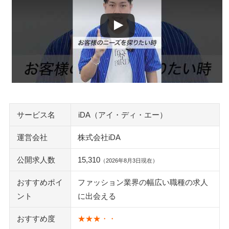
派遣の待遇はどこまで期待できる？
給与の前払いはできる？
連絡がこない・電話が多いときはどうする？
iDAで紹介が進まない・なかなか決まらない理由
退会・連絡停止の手順と個人情報の扱い
まとめ｜ファッション・コスメ業界で働くなら、iDAは候補
に入れておきたい
サービス名
iDA（アイ・ディ・エー）
iDA以外のおすすめ転職サービス
ワコールキャリアサービス
運営会社
株式会社iDA
CREDENCE by doda（クリーデンス）
公開求人数
15,310
女の転職type
（2026年8月3日現在）
とらばーゆ
おすすめポイ
ファッション業界の幅広い職種の求人
ント
に出会える
執筆者・監修者のmotoについて
おすすめ度
★★★・・