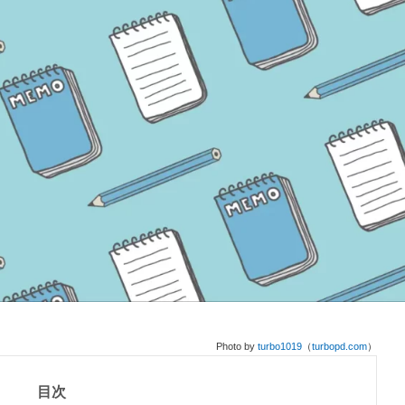
Photo by
turbo1019
（
turbopd.com
）
目次